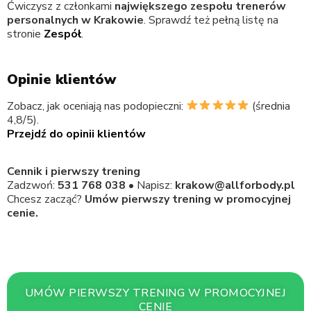
Ćwiczysz z członkami
największego zespołu trenerów
personalnych w Krakowie
. Sprawdź też pełną listę na
stronie
Zespół
.
Opinie klientów
Zobacz, jak oceniają nas podopieczni:
(średnia
4,8/5).
Przejdź do opinii klientów
Cennik i pierwszy trening
Zadzwoń:
531 768 038
• Napisz:
krakow@allforbody.pl
Chcesz zacząć?
Umów pierwszy trening w promocyjnej
cenie.
UMÓW PIERWSZY TRENING W PROMOCYJNEJ
CENIE