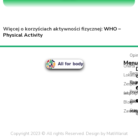
Więcej o korzyściach aktywności fizycznej:
WHO –
Physical Activity
Opin
Menu
Kont
Oferta
Reg
Lokaliza
Regulamin
Zespół
Polityk
Jak wspó
Zarządzanie plik
Blog
Zawod
Standardy o
Copyright 2023 © All rights Reserved. Design by MatiWariat